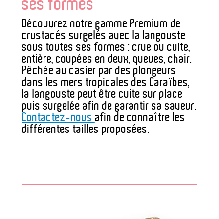
ses formes
Découvrez notre gamme Premium de
crustacés surgelés avec la langouste
sous toutes ses formes : crue ou cuite,
entière, coupées en deux, queues, chair.
Pêchée au casier par des plongeurs
dans les mers tropicales des Caraïbes,
la langouste peut être cuite sur place
puis surgelée afin de garantir sa saveur.
Contactez-nous
afin de connaître les
différentes tailles proposées.
;