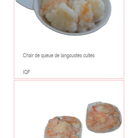
Chair de queue de langoustes cuites
IQF
;