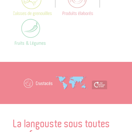
La langouste sous toutes