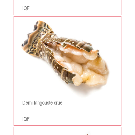
IQF
;
Demi-langouste crue
IQF
;