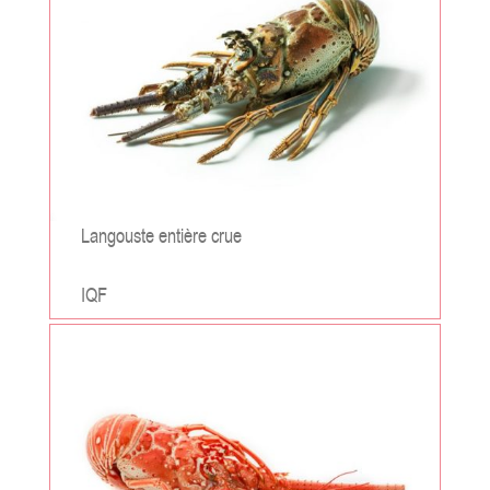
Langouste entière crue
IQF
;