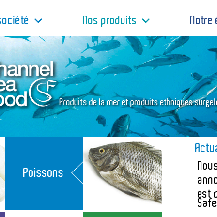
société
Nos produits
Notre 
Actua
Nous
anno
est 
Saf