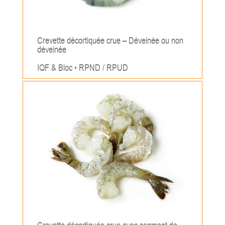
Crevette décortiquée crue – Déveinée ou non
déveinée
IQF & Bloc • RPND / RPUD
;